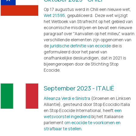
Op 17 augustus werd in Chili een nieuwe wet, 
Wet 21.595
, gepubliceerd.  Deze wet wijzigt 
het Wetboek van Strafrecht op het gebied van 
economische misdrijven en bevat een nieuwe 
paragraaf over "Aanvallen op het milieu", waarin 
verschillende elementen zijn opgenomen van 
de 
juridische definitie van ecocide
 die is 
geformuleerd door het panel van 
onafhankelijke deskundigen, dat in 2021 is 
bijeengeroepen door de Stichting Stop 
Ecocide. 
September 2023 - ITALIË
Alleanza Verdi e Sinistra
 (Groenen en Linksen 
Alliantie), gesteund door Stop Ecocidio Italia 
en Stop Ecocide International, heeft 
een
wetsvoorstel ingediend
 bij het Italiaanse 
parlement 
om ecocide te voorkomen en
strafbaar te stellen
.    