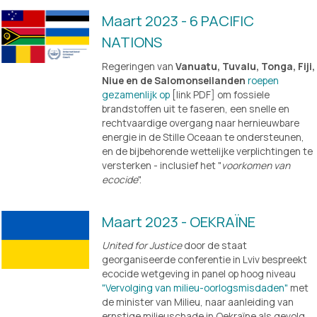
Maart 2023 - 6 PACIFIC 
NATIONS
Regeringen van 
Vanuatu, Tuvalu, Tonga, Fiji, 
Niue en de Salomonseilanden
roepen
gezamenlijk op
 [link PDF] om fossiele 
brandstoffen uit te faseren, een snelle en 
rechtvaardige overgang naar hernieuwbare 
energie in de Stille Oceaan te ondersteunen, 
en de bijbehorende wettelijke verplichtingen te 
versterken - inclusief het "
voorkomen van 
ecocide
".
Maart 2023 - OEKRAÏNE
United for Justice
 door de staat 
georganiseerde conferentie in Lviv bespreekt 
ecocide wetgeving in panel op hoog niveau 
"Vervolging van milieu-oorlogsmisdaden"
 met 
de minister van Milieu,
naar aanleiding van 
ernstige milieuschade in Oekraïne als gevolg 